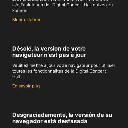
alle Funktionen der Digital Concert Hall nutzen zu
können.
Mehr erfahren
Désolé, la version de votre
navigateur n’est pas à jour
Veuillez mettre à jour votre navigateur pour utiliser
toutes les fonctionnalités de la Digital Concert
Hall.
En savoir plus
Desgraciadamente, la versión de su
navegador está desfasada