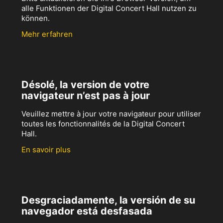
alle Funktionen der Digital Concert Hall nutzen zu
können.
Mehr erfahren
Désolé, la version de votre
navigateur n’est pas à jour
Veuillez mettre à jour votre navigateur pour utiliser
toutes les fonctionnalités de la Digital Concert
Hall.
En savoir plus
Desgraciadamente, la versión de su
navegador está desfasada