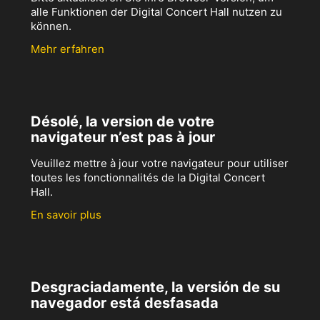
alle Funktionen der Digital Concert Hall nutzen zu
können.
Mehr erfahren
Désolé, la version de votre
navigateur n’est pas à jour
Veuillez mettre à jour votre navigateur pour utiliser
toutes les fonctionnalités de la Digital Concert
Hall.
En savoir plus
Desgraciadamente, la versión de su
navegador está desfasada