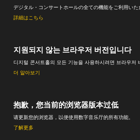
デジタル・コンサートホールの全ての機能をご利用いた
詳細はこちら
지원되지 않는 브라우저 버전입니다
디지털 콘서트홀의 모든 기능을 사용하시려면 브라우저 
더 알아보기
抱歉，您当前的浏览器版本过低
请更新您的浏览器，以便使用数字音乐厅的所有功能。
了解更多