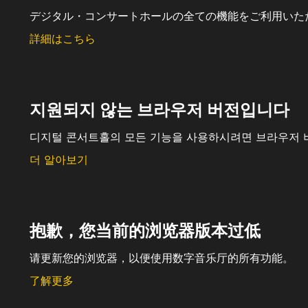
デジタル・コンサートホールの全ての機能をご利用いた
詳細はこちら
지원되지 않는 브라우저 버전입니다
디지털 콘서트홀의 모든 기능을 사용하시려면 브라우저 
더 알아보기
抱歉，您当前的浏览器版本过低
请更新您的浏览器，以便使用数字音乐厅的所有功能。
了解更多