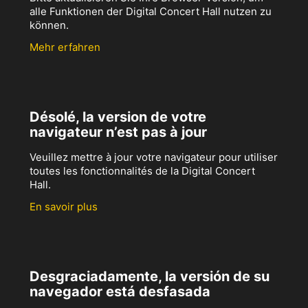
alle Funktionen der Digital Concert Hall nutzen zu
können.
Mehr erfahren
Désolé, la version de votre
navigateur n’est pas à jour
Veuillez mettre à jour votre navigateur pour utiliser
toutes les fonctionnalités de la Digital Concert
Hall.
En savoir plus
Desgraciadamente, la versión de su
navegador está desfasada