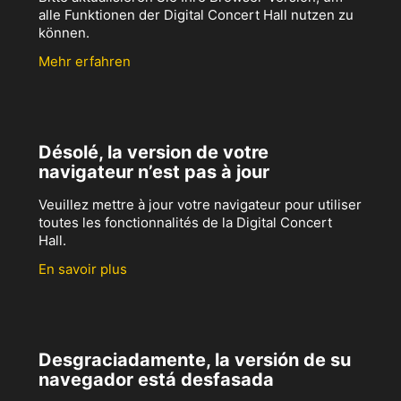
alle Funktionen der Digital Concert Hall nutzen zu
können.
Mehr erfahren
Désolé, la version de votre
navigateur n’est pas à jour
Veuillez mettre à jour votre navigateur pour utiliser
toutes les fonctionnalités de la Digital Concert
Hall.
En savoir plus
Desgraciadamente, la versión de su
navegador está desfasada