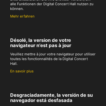
alle Funktionen der Digital Concert Hall nutzen zu
können.
Mehr erfahren
Désolé, la version de votre
navigateur n’est pas à jour
Veuillez mettre à jour votre navigateur pour utiliser
toutes les fonctionnalités de la Digital Concert
Hall.
En savoir plus
Desgraciadamente, la versión de su
navegador está desfasada