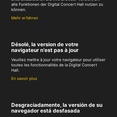
alle Funktionen der Digital Concert Hall nutzen zu
können.
Mehr erfahren
Désolé, la version de votre
navigateur n’est pas à jour
Veuillez mettre à jour votre navigateur pour utiliser
toutes les fonctionnalités de la Digital Concert
Hall.
En savoir plus
Desgraciadamente, la versión de su
navegador está desfasada