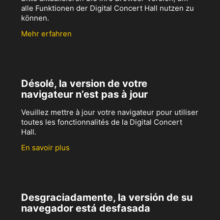
alle Funktionen der Digital Concert Hall nutzen zu
können.
Mehr erfahren
Désolé, la version de votre
navigateur n’est pas à jour
Veuillez mettre à jour votre navigateur pour utiliser
toutes les fonctionnalités de la Digital Concert
Hall.
En savoir plus
Desgraciadamente, la versión de su
navegador está desfasada