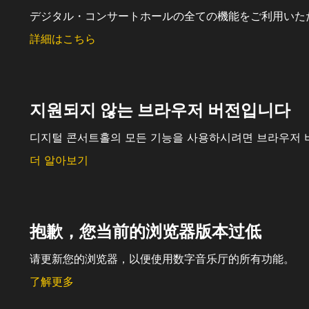
デジタル・コンサートホールの全ての機能をご利用いた
詳細はこちら
지원되지 않는 브라우저 버전입니다
디지털 콘서트홀의 모든 기능을 사용하시려면 브라우저 
더 알아보기
抱歉，您当前的浏览器版本过低
请更新您的浏览器，以便使用数字音乐厅的所有功能。
了解更多