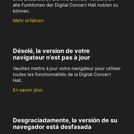
alle Funktionen der Digital Concert Hall nutzen zu
können.
Mehr erfahren
Désolé, la version de votre
navigateur n’est pas à jour
Veuillez mettre à jour votre navigateur pour utiliser
toutes les fonctionnalités de la Digital Concert
Hall.
En savoir plus
Desgraciadamente, la versión de su
navegador está desfasada