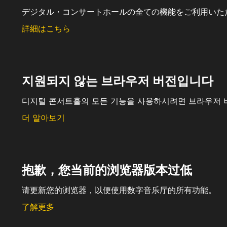
デジタル・コンサートホールの全ての機能をご利用いた
詳細はこちら
지원되지 않는 브라우저 버전입니다
디지털 콘서트홀의 모든 기능을 사용하시려면 브라우저 
더 알아보기
抱歉，您当前的浏览器版本过低
请更新您的浏览器，以便使用数字音乐厅的所有功能。
了解更多