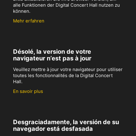
alle Funktionen der Digital Concert Hall nutzen zu
können.
Mehr erfahren
Désolé, la version de votre
navigateur n’est pas à jour
Veuillez mettre à jour votre navigateur pour utiliser
toutes les fonctionnalités de la Digital Concert
Hall.
En savoir plus
Desgraciadamente, la versión de su
navegador está desfasada