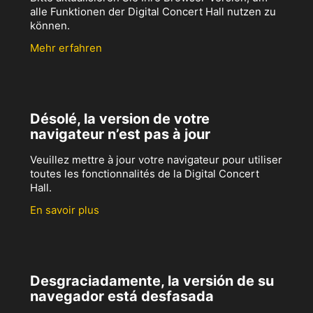
alle Funktionen der Digital Concert Hall nutzen zu
können.
Mehr erfahren
Désolé, la version de votre
navigateur n’est pas à jour
Veuillez mettre à jour votre navigateur pour utiliser
toutes les fonctionnalités de la Digital Concert
Hall.
En savoir plus
Desgraciadamente, la versión de su
navegador está desfasada