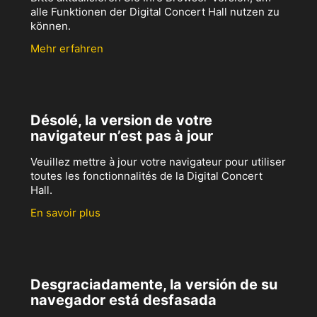
alle Funktionen der Digital Concert Hall nutzen zu
können.
Mehr erfahren
Désolé, la version de votre
navigateur n’est pas à jour
Veuillez mettre à jour votre navigateur pour utiliser
toutes les fonctionnalités de la Digital Concert
Hall.
En savoir plus
Desgraciadamente, la versión de su
navegador está desfasada