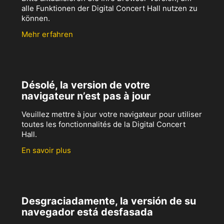
alle Funktionen der Digital Concert Hall nutzen zu
können.
Mehr erfahren
Désolé, la version de votre
navigateur n’est pas à jour
Veuillez mettre à jour votre navigateur pour utiliser
toutes les fonctionnalités de la Digital Concert
Hall.
En savoir plus
Desgraciadamente, la versión de su
navegador está desfasada