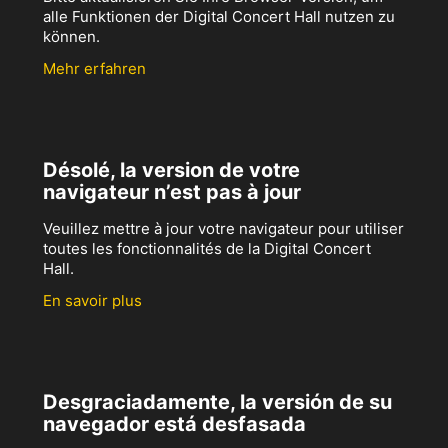
alle Funktionen der Digital Concert Hall nutzen zu
können.
Mehr erfahren
Désolé, la version de votre
navigateur n’est pas à jour
Veuillez mettre à jour votre navigateur pour utiliser
toutes les fonctionnalités de la Digital Concert
Hall.
En savoir plus
Desgraciadamente, la versión de su
navegador está desfasada