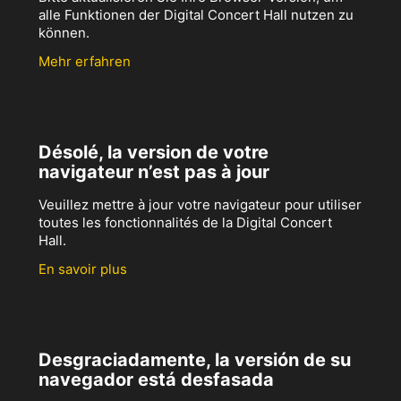
alle Funktionen der Digital Concert Hall nutzen zu
können.
Mehr erfahren
Désolé, la version de votre
navigateur n’est pas à jour
Veuillez mettre à jour votre navigateur pour utiliser
toutes les fonctionnalités de la Digital Concert
Hall.
En savoir plus
Desgraciadamente, la versión de su
navegador está desfasada