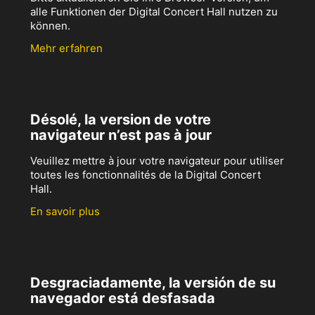
alle Funktionen der Digital Concert Hall nutzen zu
können.
Mehr erfahren
Désolé, la version de votre
navigateur n’est pas à jour
Veuillez mettre à jour votre navigateur pour utiliser
toutes les fonctionnalités de la Digital Concert
Hall.
En savoir plus
Desgraciadamente, la versión de su
navegador está desfasada