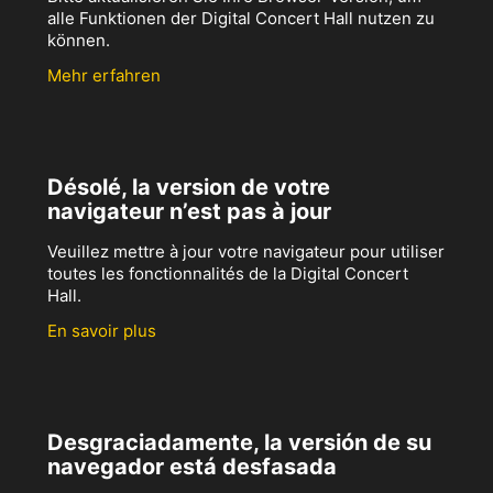
alle Funktionen der Digital Concert Hall nutzen zu
können.
Mehr erfahren
Désolé, la version de votre
navigateur n’est pas à jour
Veuillez mettre à jour votre navigateur pour utiliser
toutes les fonctionnalités de la Digital Concert
Hall.
En savoir plus
Desgraciadamente, la versión de su
navegador está desfasada