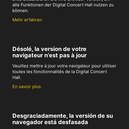
alle Funktionen der Digital Concert Hall nutzen zu
können.
Mehr erfahren
Désolé, la version de votre
navigateur n’est pas à jour
Veuillez mettre à jour votre navigateur pour utiliser
toutes les fonctionnalités de la Digital Concert
Hall.
En savoir plus
Desgraciadamente, la versión de su
navegador está desfasada