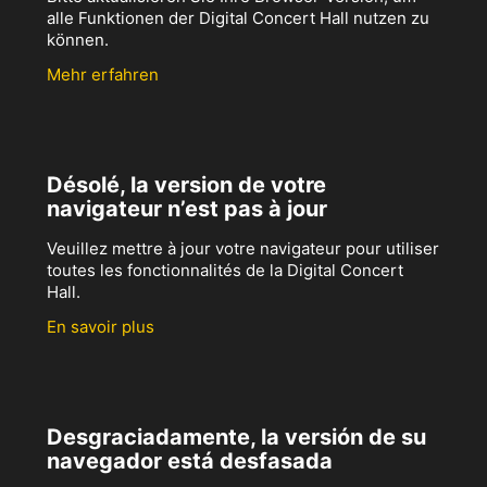
alle Funktionen der Digital Concert Hall nutzen zu
können.
Mehr erfahren
Désolé, la version de votre
navigateur n’est pas à jour
Veuillez mettre à jour votre navigateur pour utiliser
toutes les fonctionnalités de la Digital Concert
Hall.
En savoir plus
Desgraciadamente, la versión de su
navegador está desfasada