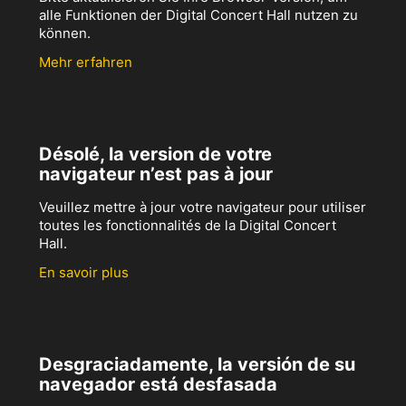
alle Funktionen der Digital Concert Hall nutzen zu
können.
Mehr erfahren
Désolé, la version de votre
navigateur n’est pas à jour
Veuillez mettre à jour votre navigateur pour utiliser
toutes les fonctionnalités de la Digital Concert
Hall.
En savoir plus
Desgraciadamente, la versión de su
navegador está desfasada