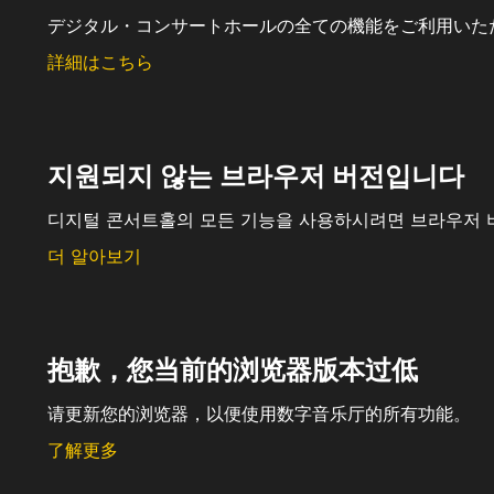
デジタル・コンサートホールの全ての機能をご利用いた
詳細はこちら
지원되지 않는 브라우저 버전입니다
디지털 콘서트홀의 모든 기능을 사용하시려면 브라우저 
더 알아보기
抱歉，您当前的浏览器版本过低
请更新您的浏览器，以便使用数字音乐厅的所有功能。
了解更多