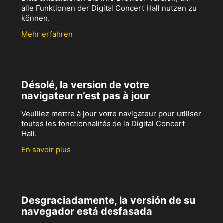
alle Funktionen der Digital Concert Hall nutzen zu
können.
Mehr erfahren
Désolé, la version de votre
navigateur n’est pas à jour
Veuillez mettre à jour votre navigateur pour utiliser
toutes les fonctionnalités de la Digital Concert
Hall.
En savoir plus
Desgraciadamente, la versión de su
navegador está desfasada