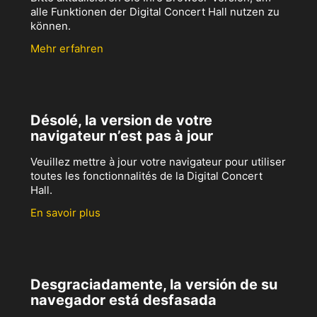
alle Funktionen der Digital Concert Hall nutzen zu
können.
Mehr erfahren
Désolé, la version de votre
navigateur n’est pas à jour
Veuillez mettre à jour votre navigateur pour utiliser
toutes les fonctionnalités de la Digital Concert
Hall.
En savoir plus
Desgraciadamente, la versión de su
navegador está desfasada