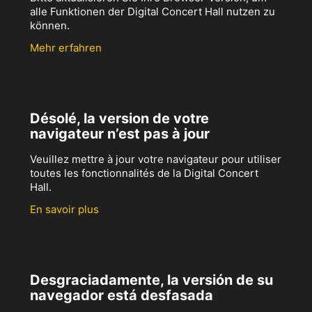
alle Funktionen der Digital Concert Hall nutzen zu
können.
Mehr erfahren
Désolé, la version de votre
navigateur n’est pas à jour
Veuillez mettre à jour votre navigateur pour utiliser
toutes les fonctionnalités de la Digital Concert
Hall.
En savoir plus
Desgraciadamente, la versión de su
navegador está desfasada