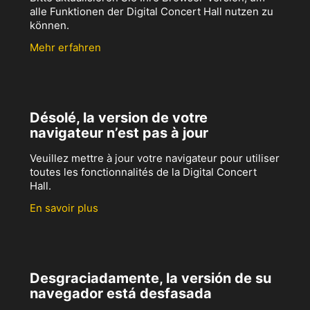
alle Funktionen der Digital Concert Hall nutzen zu
können.
Mehr erfahren
Désolé, la version de votre
navigateur n’est pas à jour
Veuillez mettre à jour votre navigateur pour utiliser
toutes les fonctionnalités de la Digital Concert
Hall.
En savoir plus
Desgraciadamente, la versión de su
navegador está desfasada