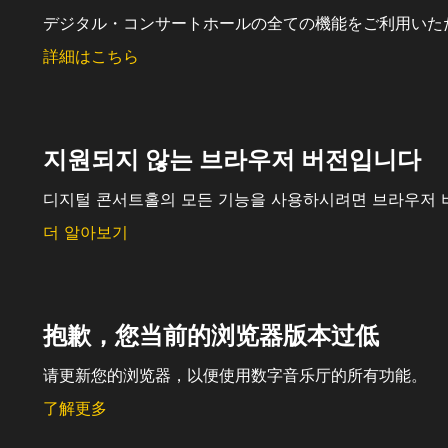
デジタル・コンサートホールの全ての機能をご利用いた
詳細はこちら
지원되지 않는 브라우저 버전입니다
디지털 콘서트홀의 모든 기능을 사용하시려면 브라우저 
더 알아보기
抱歉，您当前的浏览器版本过低
请更新您的浏览器，以便使用数字音乐厅的所有功能。
了解更多