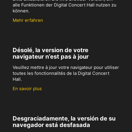
alle Funktionen der Digital Concert Hall nutzen zu
können.
Mehr erfahren
Désolé, la version de votre
navigateur n’est pas à jour
Veuillez mettre à jour votre navigateur pour utiliser
toutes les fonctionnalités de la Digital Concert
Hall.
En savoir plus
Desgraciadamente, la versión de su
navegador está desfasada