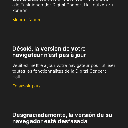
alle Funktionen der Digital Concert Hall nutzen zu
können.
Mehr erfahren
Désolé, la version de votre
navigateur n’est pas à jour
Veuillez mettre à jour votre navigateur pour utiliser
toutes les fonctionnalités de la Digital Concert
Hall.
En savoir plus
Desgraciadamente, la versión de su
navegador está desfasada