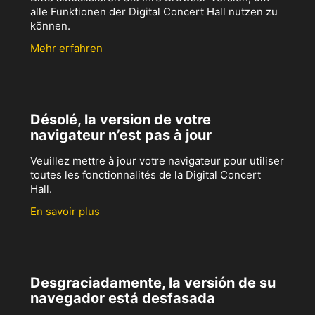
alle Funktionen der Digital Concert Hall nutzen zu
können.
Mehr erfahren
Désolé, la version de votre
navigateur n’est pas à jour
Veuillez mettre à jour votre navigateur pour utiliser
toutes les fonctionnalités de la Digital Concert
Hall.
En savoir plus
Desgraciadamente, la versión de su
navegador está desfasada