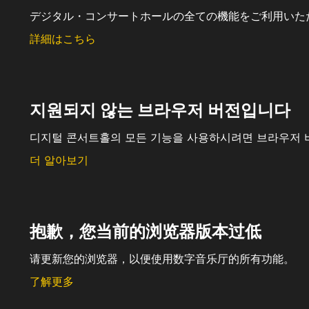
デジタル・コンサートホールの全ての機能をご利用いた
詳細はこちら
지원되지 않는 브라우저 버전입니다
디지털 콘서트홀의 모든 기능을 사용하시려면 브라우저 
더 알아보기
抱歉，您当前的浏览器版本过低
请更新您的浏览器，以便使用数字音乐厅的所有功能。
了解更多