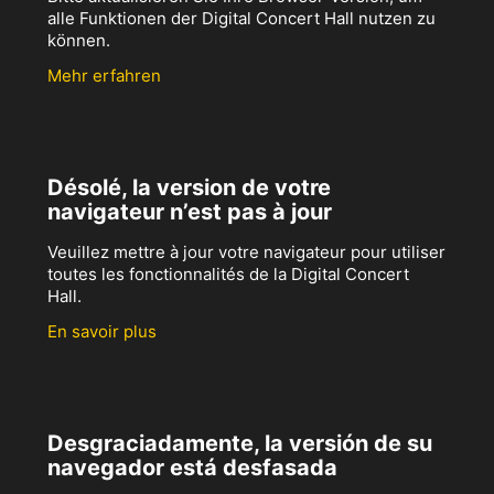
alle Funktionen der Digital Concert Hall nutzen zu
können.
Mehr erfahren
Désolé, la version de votre
navigateur n’est pas à jour
Veuillez mettre à jour votre navigateur pour utiliser
toutes les fonctionnalités de la Digital Concert
Hall.
En savoir plus
Desgraciadamente, la versión de su
navegador está desfasada