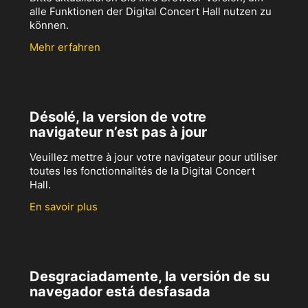
alle Funktionen der Digital Concert Hall nutzen zu
können.
Mehr erfahren
Désolé, la version de votre
navigateur n’est pas à jour
Veuillez mettre à jour votre navigateur pour utiliser
toutes les fonctionnalités de la Digital Concert
Hall.
En savoir plus
Desgraciadamente, la versión de su
navegador está desfasada