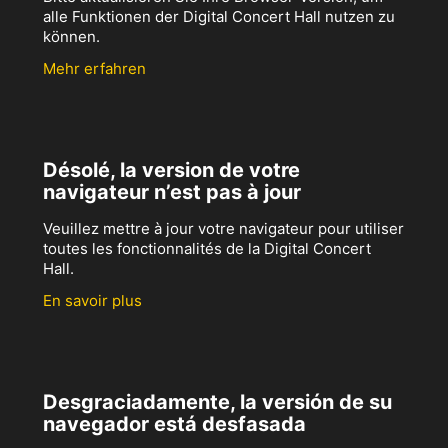
alle Funktionen der Digital Concert Hall nutzen zu
können.
Mehr erfahren
Désolé, la version de votre
navigateur n’est pas à jour
Veuillez mettre à jour votre navigateur pour utiliser
toutes les fonctionnalités de la Digital Concert
Hall.
En savoir plus
Desgraciadamente, la versión de su
navegador está desfasada