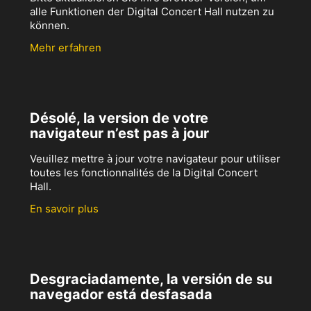
alle Funktionen der Digital Concert Hall nutzen zu
können.
Mehr erfahren
Désolé, la version de votre
navigateur n’est pas à jour
Veuillez mettre à jour votre navigateur pour utiliser
toutes les fonctionnalités de la Digital Concert
Hall.
En savoir plus
Desgraciadamente, la versión de su
navegador está desfasada