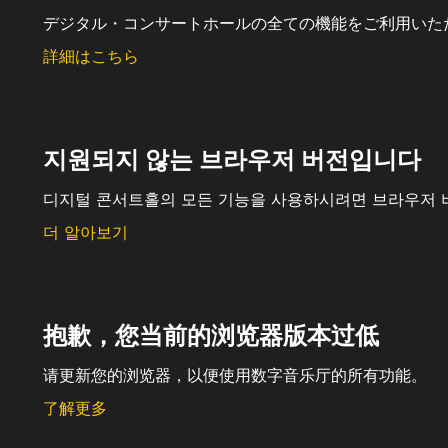
デジタル・コンサートホールの全ての機能をご利用いた
詳細はこちら
지원되지 않는 브라우저 버전입니다
디지털 콘서트홀의 모든 기능을 사용하시려면 브라우저 
더 알아보기
抱歉，您当前的浏览器版本过低
请更新您的浏览器，以便使用数字音乐厅的所有功能。
了解更多