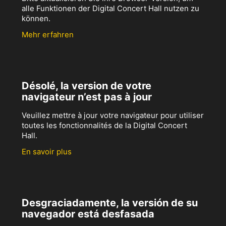
alle Funktionen der Digital Concert Hall nutzen zu
können.
Mehr erfahren
Désolé, la version de votre
navigateur n’est pas à jour
Veuillez mettre à jour votre navigateur pour utiliser
toutes les fonctionnalités de la Digital Concert
Hall.
En savoir plus
Desgraciadamente, la versión de su
navegador está desfasada