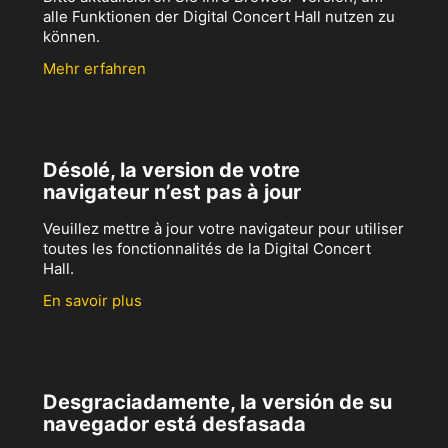
alle Funktionen der Digital Concert Hall nutzen zu
können.
Mehr erfahren
Désolé, la version de votre
navigateur n’est pas à jour
Veuillez mettre à jour votre navigateur pour utiliser
toutes les fonctionnalités de la Digital Concert
Hall.
En savoir plus
Desgraciadamente, la versión de su
navegador está desfasada