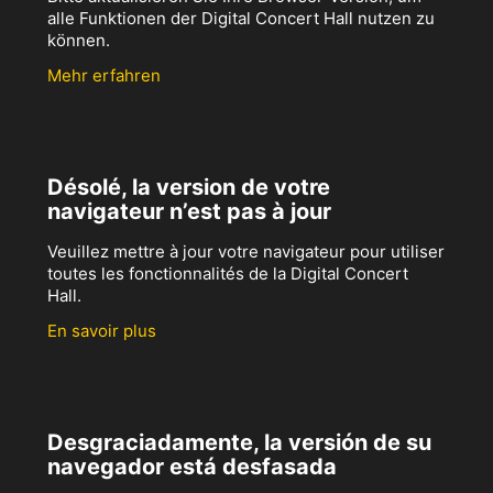
alle Funktionen der Digital Concert Hall nutzen zu
können.
Mehr erfahren
Désolé, la version de votre
navigateur n’est pas à jour
Veuillez mettre à jour votre navigateur pour utiliser
toutes les fonctionnalités de la Digital Concert
Hall.
En savoir plus
Desgraciadamente, la versión de su
navegador está desfasada