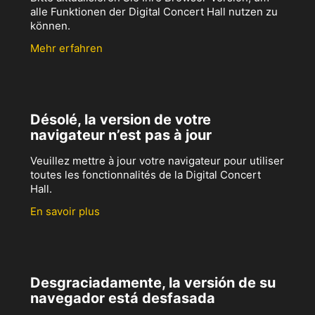
alle Funktionen der Digital Concert Hall nutzen zu
können.
Mehr erfahren
Désolé, la version de votre
navigateur n’est pas à jour
Veuillez mettre à jour votre navigateur pour utiliser
toutes les fonctionnalités de la Digital Concert
Hall.
En savoir plus
Desgraciadamente, la versión de su
navegador está desfasada