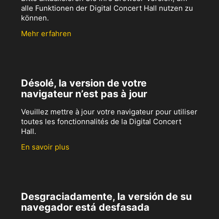
alle Funktionen der Digital Concert Hall nutzen zu
können.
Mehr erfahren
Désolé, la version de votre
navigateur n’est pas à jour
Veuillez mettre à jour votre navigateur pour utiliser
toutes les fonctionnalités de la Digital Concert
Hall.
En savoir plus
Desgraciadamente, la versión de su
navegador está desfasada