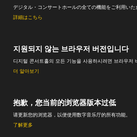
デジタル・コンサートホールの全ての機能をご利用いた
詳細はこちら
지원되지 않는 브라우저 버전입니다
디지털 콘서트홀의 모든 기능을 사용하시려면 브라우저 
더 알아보기
抱歉，您当前的浏览器版本过低
请更新您的浏览器，以便使用数字音乐厅的所有功能。
了解更多