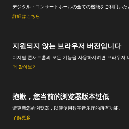
デジタル・コンサートホールの全ての機能をご利用いた
詳細はこちら
지원되지 않는 브라우저 버전입니다
디지털 콘서트홀의 모든 기능을 사용하시려면 브라우저 
더 알아보기
抱歉，您当前的浏览器版本过低
请更新您的浏览器，以便使用数字音乐厅的所有功能。
了解更多