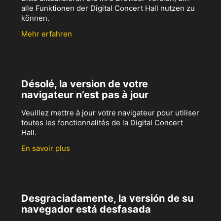
alle Funktionen der Digital Concert Hall nutzen zu
können.
Mehr erfahren
Désolé, la version de votre
navigateur n’est pas à jour
Veuillez mettre à jour votre navigateur pour utiliser
toutes les fonctionnalités de la Digital Concert
Hall.
En savoir plus
Desgraciadamente, la versión de su
navegador está desfasada