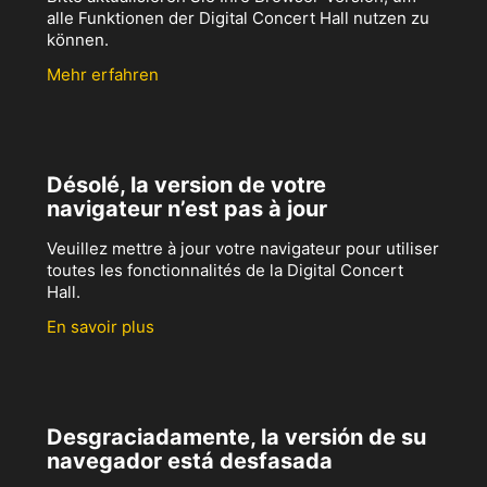
alle Funktionen der Digital Concert Hall nutzen zu
können.
Mehr erfahren
Désolé, la version de votre
navigateur n’est pas à jour
Veuillez mettre à jour votre navigateur pour utiliser
toutes les fonctionnalités de la Digital Concert
Hall.
En savoir plus
Desgraciadamente, la versión de su
navegador está desfasada