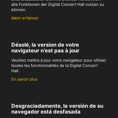
alle Funktionen der Digital Concert Hall nutzen zu
können.
Mehr erfahren
Désolé, la version de votre
navigateur n’est pas à jour
Veuillez mettre à jour votre navigateur pour utiliser
toutes les fonctionnalités de la Digital Concert
Hall.
En savoir plus
Desgraciadamente, la versión de su
navegador está desfasada