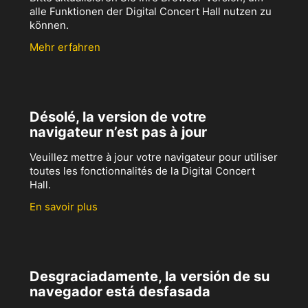
alle Funktionen der Digital Concert Hall nutzen zu
können.
Mehr erfahren
Désolé, la version de votre
navigateur n’est pas à jour
Veuillez mettre à jour votre navigateur pour utiliser
toutes les fonctionnalités de la Digital Concert
Hall.
En savoir plus
Desgraciadamente, la versión de su
navegador está desfasada